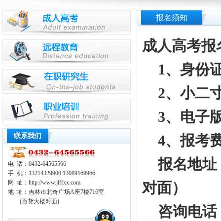
报名须知
成人高考报
1、身份证
2、小二寸
3、电子
联系我们
4、报考费专
报名地址：
电 话：0432-64565566
手 机：13214329900 13089169966
网 址：
http://www.jlffxx.com
对面）
地 址：吉林市北奇广场A座7楼716室
(百货大楼对面)
咨询电话：645