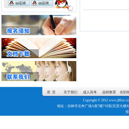
首 页
关于我们
成人高考
远程教育
在职
Copyright © 2012
www.jlffxx.c
地址：吉林市北奇广场A座7楼716室(百货大楼对面) 联系电
技
网站数据概况 -
今日访