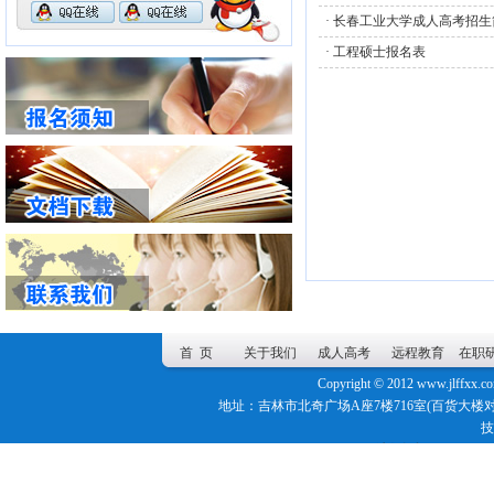
·
长春工业大学成人高考招生
·
工程硕士报名表
首 页
关于我们
成人高考
远程教育
在职
Copyright © 2012
www.jlffxx.c
地址：吉林市北奇广场A座7楼716室(百货大楼对面) 联系电
技
网站数据概况 -
今日访